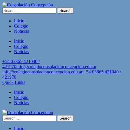
Skip
to
Search
Consolación Concepción
Otro sitio realizado con WordPress
content
for:
(Press
Inicio
Enter)
Colegio
Noticias
Inicio
Colegio
Noticias
+54 03865 421040 /
421970
info@colegioconsolacionconcepcion.edu.ar
info@colegioconsolacionconcepcion.edu.ar
+54 03865 421040 /
421970
Quick Links
Inicio
Colegio
Noticias
Search
Consolación Concepción
Otro sitio realizado con WordPress
for:
Inicio