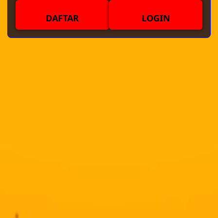
penting dalam lingkungan
handicap parlay
yang peduli dan
bertanggung jawab.
DAFTAR
LOGIN
Artikel Lainnya:
Dokumentasi Event Sbobet Terbaru dan Dampaknya bagi Siswa
Pentingnya Ekstrakurikuler di Maxbet untuk Pengembangan
Bakat Anak
Perayaan Hari Besar Seperti Handicap Parlay dan Maknanya
bagi Siswa
Aktivitas Harian Siswa di Sbobet88 yang Mendukung
Pembelajaran Aktif
Post
Tips Memilih Sekolah Berdasarkan Lokasi dan Akses RTP Slot88
Cepat
navigation
Dokumentasi Event Sbobet Terbaru dan Dampaknya bagi Siswa
Leave a Reply
Your email address will not be published.
Required fields are marked
*
Comment