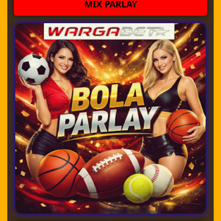
MIX PARLAY
Bentuk Kegiatan yang Dilakukan
Sekolah secara rutin mengadakan berbagai aktivitas
tebak skor bola
yang melibatkan siswa secara langsung.
Contoh kegiatan:
Program bantuan komunitas (comedor infantil).
Aksi kebersihan lingkungan.
Donasi untuk masyarakat membutuhkan.
Dampak bagi Perkembangan Siswa
Keterlibatan langsung di
Sbobet88
memberikan pengalaman berharga
bagi siswa.
Dampak positif:
Siswa lebih peduli terhadap sekitar.
Meningkatkan rasa kebersamaan.
Membentuk karakter yang kuat.
Kegiatan sosial bukan hanya aktivitas tambahan, tetapi investasi